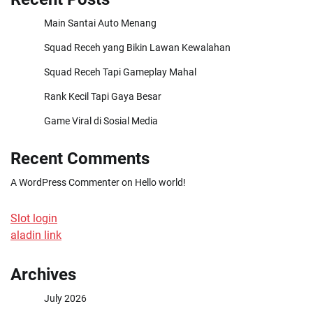
Main Santai Auto Menang
Squad Receh yang Bikin Lawan Kewalahan
Squad Receh Tapi Gameplay Mahal
Rank Kecil Tapi Gaya Besar
Game Viral di Sosial Media
Recent Comments
A WordPress Commenter
on
Hello world!
Slot login
aladin link
Archives
July 2026