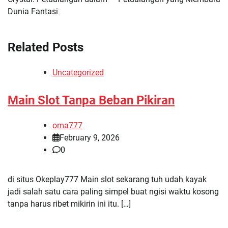
Dunia Fantasi
Related Posts
Uncategorized
Main Slot Tanpa Beban Pikiran
oma777
February 9, 2026
0
di situs Okeplay777 Main slot sekarang tuh udah kayak
jadi salah satu cara paling simpel buat ngisi waktu kosong
tanpa harus ribet mikirin ini itu. […]