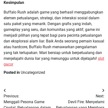
Kesimpulan
Buffalo Rush adalah game yang berhasil menggabungkan
elemen petualangan, strategi, dan interaksi sosial dalam
satu paket yang menarik. Dengan grafis yang indah,
gameplay yang seru, dan komunitas yang aktif, game ini
menjadi pilihan yang tepat bagi para pecinta petualangan
dan eksplorasi alam liar. Baik Anda seorang pemain kasual
atau hardcore, Buffalo Rush menawarkan pengalaman
yang tak terlupakan. Mari bersiap untuk berpetualang dan
menjelajahi dunia liar yang menunggu untuk dijelajahi!
slot
gacor
Posted in
Uncategorized
Post
Previous:
Next:
navigation
Menggali Pesona Game
Devil Fire: Menyelami
Crystal: Petualangan dalam
Petualangan yang Membara