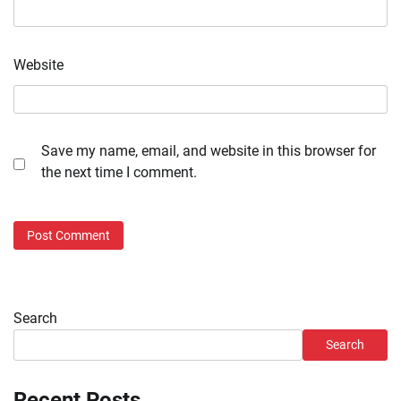
Website
Save my name, email, and website in this browser for
the next time I comment.
Search
Search
Recent Posts