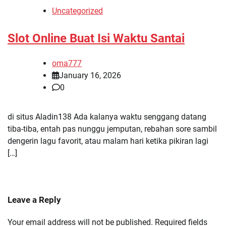
Uncategorized
Slot Online Buat Isi Waktu Santai
oma777
January 16, 2026
0
di situs Aladin138 Ada kalanya waktu senggang datang
tiba-tiba, entah pas nunggu jemputan, rebahan sore sambil
dengerin lagu favorit, atau malam hari ketika pikiran lagi
[…]
Leave a Reply
Your email address will not be published.
Required fields