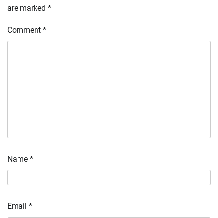
are marked
*
Comment
*
Name
*
Email
*