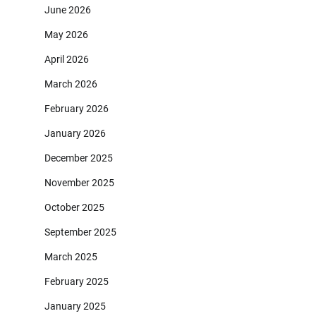
June 2026
May 2026
April 2026
March 2026
February 2026
January 2026
December 2025
November 2025
October 2025
September 2025
March 2025
February 2025
January 2025