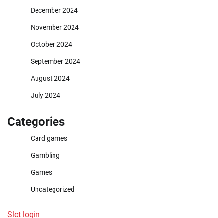
December 2024
November 2024
October 2024
September 2024
August 2024
July 2024
Categories
Card games
Gambling
Games
Uncategorized
Slot login