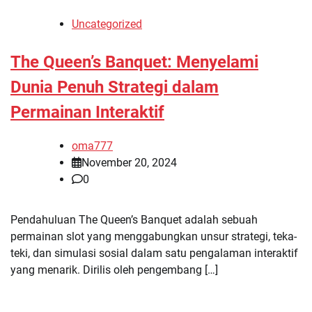
Uncategorized
The Queen’s Banquet: Menyelami
Dunia Penuh Strategi dalam
Permainan Interaktif
oma777
November 20, 2024
0
Pendahuluan The Queen’s Banquet adalah sebuah
permainan slot yang menggabungkan unsur strategi, teka-
teki, dan simulasi sosial dalam satu pengalaman interaktif
yang menarik. Dirilis oleh pengembang […]